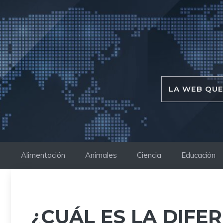
Saltar
al
contenido
LA WEB QUE
Alimentación
Animales
Ciencia
Educación
¿CUÁL ES LA DIFE