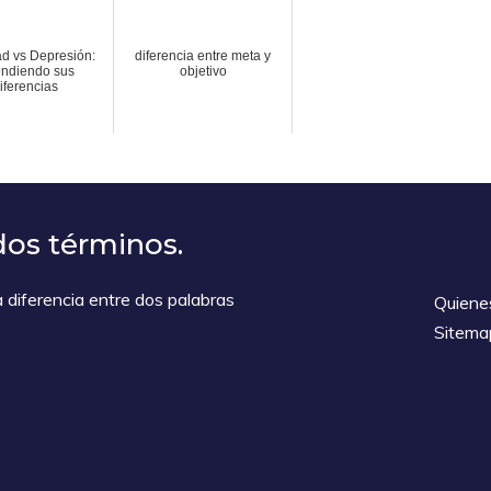
d vs Depresión:
diferencia entre meta y
endiendo sus
objetivo
iferencias
dos términos.
diferencia entre dos palabras
Quiene
Sitema