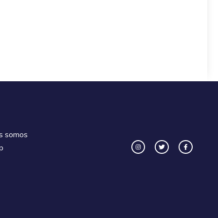
s somos
p