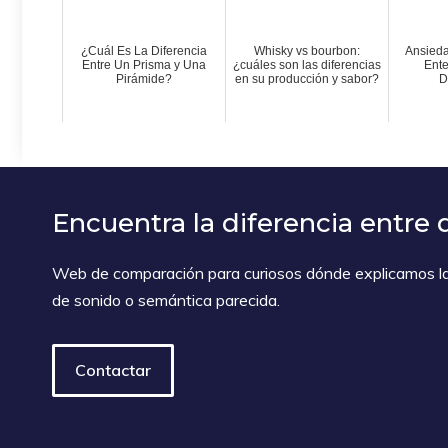
¿Cuál Es La Diferencia
Whisky vs bourbon:
Ansieda
Entre Un Prisma y Una
¿cuáles son las diferencias
Ent
Pirámide?
en su producción y sabor?
D
Encuentra la diferencia entre 
Web de comparación para curiosos dónde explicamos la 
de sonido o semántica parecida.
Contactar